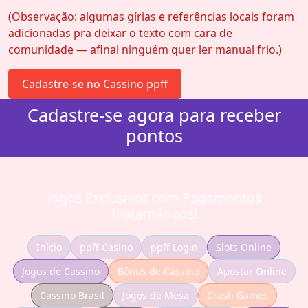
(Observação: algumas gírias e referências locais foram
adicionadas pra deixar o texto com cara de
comunidade — afinal ninguém quer ler manual frio.)
Cadastre-se no Cassino ppff
Cadastre-se agora para receber
pontos
Jogos Exclusivos com Pagamentos
Instantâneos!
Início
ppff Casino
ppff Login
Slots Online
Jogos de Cassino
Bônus de Cassino
Apostar Online
Cassino Brasil
Jogos de Mesa
Crash Games