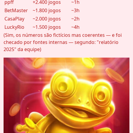
ppff
+2.400 jogos
~1h
BetMaster
~1.800 jogos
~3h
CasaPlay
~2.000 jogos
~2h
LuckyRio
~1.500 jogos
~4h
(Sim, os números são fictícios mas coerentes — e foi
checado por fontes internas — segundo: "relatório
2025" da equipe)