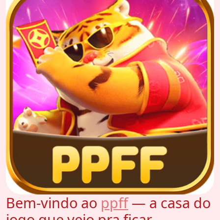
Bem-vindo ao
ppff
— a casa do
jogo que veio pra ficar